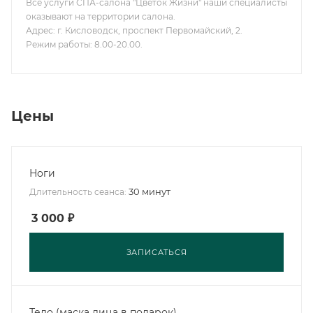
Все услуги СПА-салона "Цветок Жизни" наши специалисты
оказывают на территории салона.
Адрес: г. Кисловодск, проспект Первомайский, 2.
Режим работы: 8.00-20.00.
Цены
Ноги
30 минут
Длительность сеанса:
3 000
₽
ЗАПИСАТЬСЯ
Тело (маска лица в подарок)