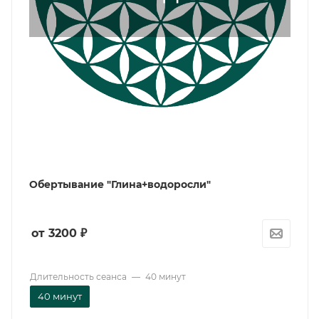
Обертывание "Глина+водоросли"
от 3200
₽
Длительность сеанса
—
40 минут
40 минут