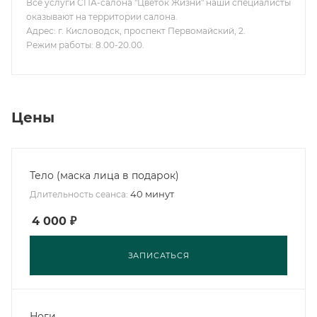
Все услуги СПА-салона "Цветок Жизни" наши специалисты
оказывают на территории салона.
Адрес: г. Кисловодск, проспект Первомайский, 2.
Режим работы: 8.00-20.00.
Цены
Тело (маска лица в подарок)
40 минут
Длительность сеанса:
4 000
₽
ЗАПИСАТЬСЯ
Ноги