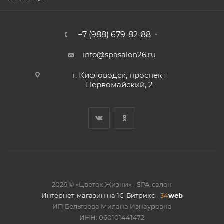
+7 (988) 679-82-88
info@spasalon26.ru
г. Кисловодск, проспект
Первомайский, 2
2026 © «Цветок Жизни» - SPA-салон
Интернет-магазин на 1С-Битрикс -
34
web
ИП Бельтоева Милана Изнауровна
ИНН: 060101441472